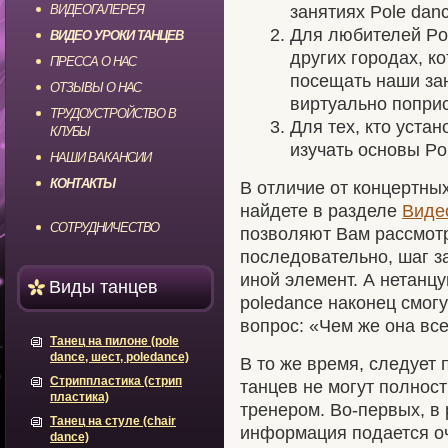
ВИДЕОГАЛЕРЕЯ
занятиях Pole danc
Для любителей Po
ВИДЕО УРОКИ ТАНЦЕВ
других городах, к
ПРЕССА О НАС
посещать наши зан
ОТЗЫВЫ О НАС
виртуально поприс
ТРУДОУСТРОЙСТВО В
Для тех, кто уста
КЛУБЫ
изучать основы Po
НАШИ ВАКАНСИИ
КОНТАКТЫ
В отличие от концертны
найдете в разделе
Виде
СОТРУДНИЧЕСТВО
позволяют Вам рассмотр
последовательно, шаг з
иной элемент. А нетанц
Виды танцев
poledance наконец смогу
вопрос: «Чем же она все
Танец на пилоне (pole
dance, шест, poledance)
В то же время, следует 
Стриппластика (стрип
танцев не могут полнос
пластика)
тренером. Во-первых, в
Танец на стуле (chair
информация подается о
dance)