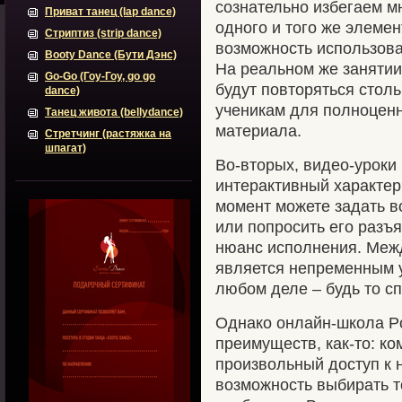
сознательно избегаем м
Приват танец (lap dance)
одного и того же элемен
Стриптиз (strip dance)
возможность использова
Booty Dance (Бути Дэнс)
На реальном же занятии
Go-Go (Гоу-Гоу, go go
будут повторяться столь
dance)
ученикам для полноценн
Танец живота (bellydance)
материала.
Стретчинг (растяжка на
шпагат)
Во-вторых, видео-уроки 
интерактивный характер
момент можете задать 
или попросить его разъ
нюанс исполнения. Межд
является непременным 
любом деле – будь то сп
Однако онлайн-школа Po
преимуществ, как-то: ко
произвольный доступ к 
возможность выбирать т