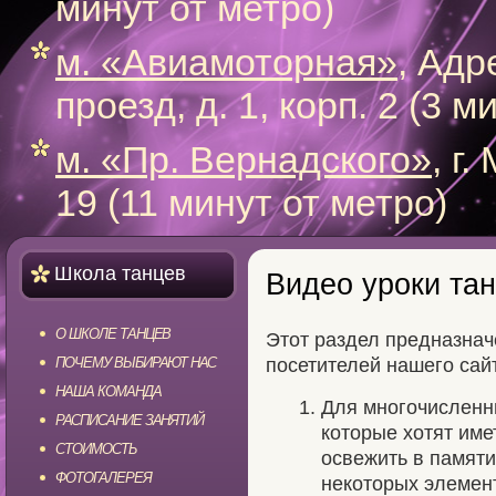
минут от метро)
м. «Авиамоторная»
, Адр
проезд, д. 1, корп. 2 (3 
м. «Пр. Вернадского»
, г
19 (11 минут от метро)
Школа танцев
Видео уроки та
О ШКОЛЕ ТАНЦЕВ
Этот раздел предназнач
ПОЧЕМУ ВЫБИРАЮТ НАС
посетителей нашего сай
НАША КОМАНДА
Для многочисленн
РАСПИСАНИЕ ЗАНЯТИЙ
которые хотят име
СТОИМОСТЬ
освежить в памят
ФОТОГАЛЕРЕЯ
некоторых элемент