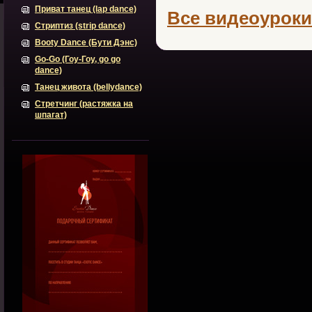
Приват танец (lap dance)
Все видеоуроки
Стриптиз (strip dance)
Booty Dance (Бути Дэнс)
Go-Go (Гоу-Гоу, go go
dance)
Танец живота (bellydance)
Стретчинг (растяжка на
шпагат)