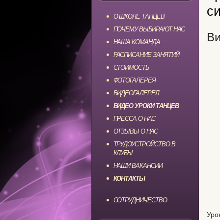
си
О ШКОЛЕ ТАНЦЕВ
ПОЧЕМУ ВЫБИРАЮТ НАС
Ви
НАША КОМАНДА
РАСПИСАНИЕ ЗАНЯТИЙ
СТОИМОСТЬ
ФОТОГАЛЕРЕЯ
ВИДЕОГАЛЕРЕЯ
ВИДЕО УРОКИ ТАНЦЕВ
ПРЕССА О НАС
ОТЗЫВЫ О НАС
ТРУДОУСТРОЙСТВО В
КЛУБЫ
НАШИ ВАКАНСИИ
КОНТАКТЫ
СОТРУДНИЧЕСТВО
Уро