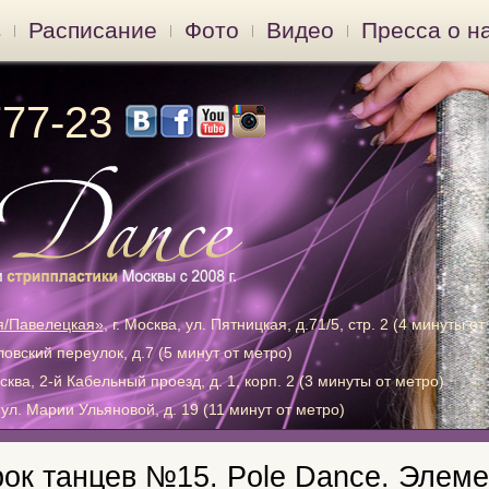
в
Расписание
Фото
Видео
Пресса о н
777-23
я/Павелецкая»
, г. Москва, ул. Пятницкая, д.71/5, стр. 2 (4 минуты от
хловский переулок, д.7 (5 минут от метро)
осква, 2-й Кабельный проезд, д. 1, корп. 2 (3 минуты от метро)
, ул. Марии Ульяновой, д. 19 (11 минут от метро)
ок танцев №15. Pole Dance. Элеме