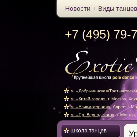
Новости
Виды танце
+7 (495) 79-
м. «Добрынинская/Третьяковска
м. «Китай-город»
, г. Москва, Хо
м. «Авиамоторная»
, Адрес: г. М
м. «Пр. Вернадского»
, г. Москва
Школа танцев
Ур