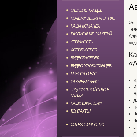
А
О ШКОЛЕ ТАНЦЕВ
ПОЧЕМУ ВЫБИРАЮТ НАС
Эл.
НАША КОМАНДА
Тел
РАСПИСАНИЕ ЗАНЯТИЙ
Адре
СТОИМОСТЬ
ход
ФОТОГАЛЕРЕЯ
Ка
ВИДЕОГАЛЕРЕЯ
«А
ВИДЕО УРОКИ ТАНЦЕВ
ПРЕССА О НАС
И
ОТЗЫВЫ О НАС
И
ТРУДОУСТРОЙСТВО В
Я
КЛУБЫ
Д
НАШИ ВАКАНСИИ
П
КОНТАКТЫ
Ч
Ч
СОТРУДНИЧЕСТВО
в
С