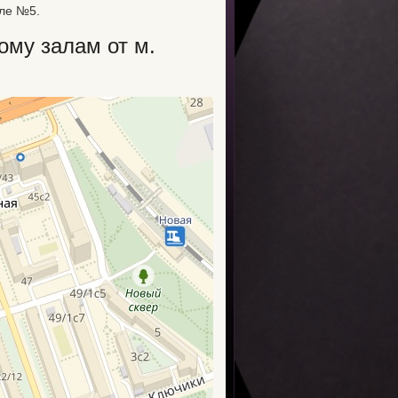
але №5.
ому залам от м.