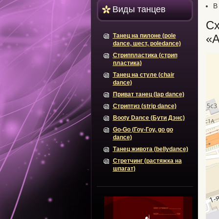
В
Виды танцев
Сх
Танец на пилоне (pole
«А
dance, шест, poledance)
Стриппластика (стрип
пластика)
Танец на стуле (chair
dance)
Приват танец (lap dance)
Стриптиз (strip dance)
Booty Dance (Бути Дэнс)
Go-Go (Гоу-Гоу, go go
dance)
Танец живота (bellydance)
Стретчинг (растяжка на
шпагат)