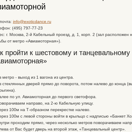
виамоторной
 почта:
info@exoticdance.ru
ефон: (495) 797-77-23
с: г. Москва, 2-й Кабельный проезд, д. 1, корп. 2 (зал расположен
ьбы от метро «Авиамоторная»).
к пройти к шестовому и танцевальному 
виамоторная»
з метро - выход из 1 вагона из центра.
з стеклянных дверей прямо до поворота, потом налево до конца (вы
рыгина).
алее по ул. Авиамоторная до первого светофора.
оворачиваем направо, на 2-ю Кабельную улицу.
ерез 100м на Т-образном перекрестке налево.
ерез 100м с левой стороны войти в крыльцо с надписью «Банкет Х
нутри проходим прямо, через несколько метров поворачиваем напр
лева от Вас будет дверь на второй этаж, «Танцевальный центр».