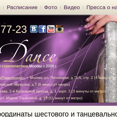
в
Расписание
Фото
Видео
Пресса о н
777-23
я/Павелецкая»
, г. Москва, ул. Пятницкая, д.71/5, стр. 2 (4 минуты от
хловский переулок, д.7 (5 минут от метро)
осква, 2-й Кабельный проезд, д. 1, корп. 2 (3 минуты от метро)
, ул. Марии Ульяновой, д. 19 (11 минут от метро)
оординаты шестового и танцевально