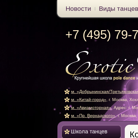
Новости
Виды танце
+7 (495) 79-
м. «Добрынинская/Третьяковска
м. «Китай-город»
, г. Москва, Хо
м. «Авиамоторная»
, Адрес: г. М
м. «Пр. Вернадского»
, г. Москва
Школа танцев
К