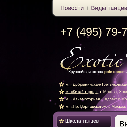
Новости
Виды танце
+7 (495) 79-
м. «Добрынинская/Третьяковска
м. «Китай-город»
, г. Москва, Хо
м. «Авиамоторная»
, Адрес: г. М
м. «Пр. Вернадского»
, г. Москва
Школа танцев
В