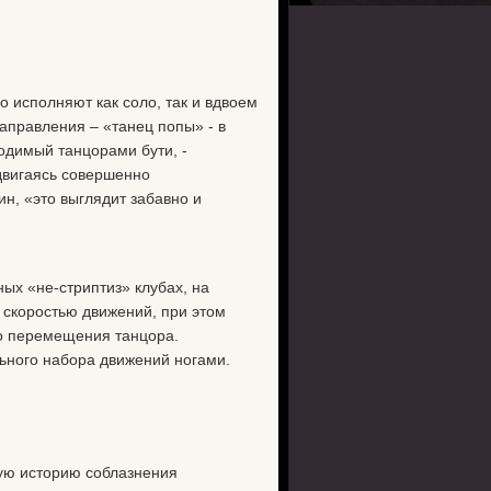
о исполняют как соло, так и вдвоем
аправления – «танец попы» - в
одимый танцорами бути, -
двигаясь совершенно
н, «это выглядит забавно и
х «не-стриптиз» клубах, на
 скоростью движений, при этом
во перемещения танцора.
ьного набора движений ногами.
ую историю соблазнения