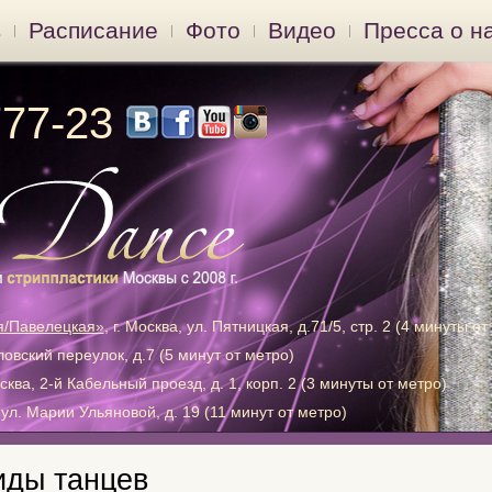
в
Расписание
Фото
Видео
Пресса о н
777-23
я/Павелецкая»
, г. Москва, ул. Пятницкая, д.71/5, стр. 2 (4 минуты от
хловский переулок, д.7 (5 минут от метро)
осква, 2-й Кабельный проезд, д. 1, корп. 2 (3 минуты от метро)
, ул. Марии Ульяновой, д. 19 (11 минут от метро)
иды танцев