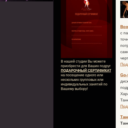
Boo
с п
точ
пот
сам
чер
В нашей студии Вы можете
Под
приобрести для Ваших подруг
ПОДАРОЧНЫЙ СЕРТИФИКАТ
Go-
на посещение одного или
нескольких групповых или
дис
индивидуальных занятий по
под
Вашему выбору!
Хар
Тан
Под
Тан
Тан