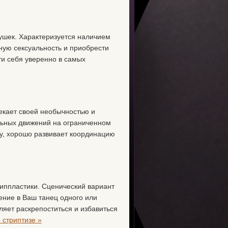
вушек. Характеризуется наличием
нную сексуальность и приобрести
и себя уверенно в самых
лекает своей необычностью и
льных движений на ограниченном
ку, хорошо развивает координацию
риппластики. Сценический вариант
ение в Ваш танец одного или
ляет раскрепоститься и избавиться
 стриптизе »