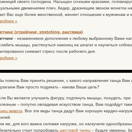
ожницей своего господина. Насыщен сочными красками, головокр
суальными движениями плеч, бедер, дразнящим звоном монеток на 
ает Вас еще более женственной, меняет отношение к мужчинам и к
робнее »
етчинг (стрейчинг, stretching, растяжка)
етчинг
- незаменимое дополнение к любому выбранному Вами на
слабить мышцы, растянуться наконец на шпагат и научиться соблаз
антированно снимает стресс после рабочего дня.
робнее »
бы помочь Вам принять решение, с какого направления танца Вам 
длагаем Вам просто подумать - какова Ваша цель?
сли Вы желаете улучшить фигуру, подтянуть мышцы, похудеть, при
олезным – попутно овладевая искусством танца, Вам подойдут так
анец живота
. Все эти виды танца дадут Вам хорошую кардио-нагруз
силий.
ем же, для кого важна силовая нагрузка, но наскучили однообразн
бязательно стоит попробовать
шестовой танец
– будьте уверены, б