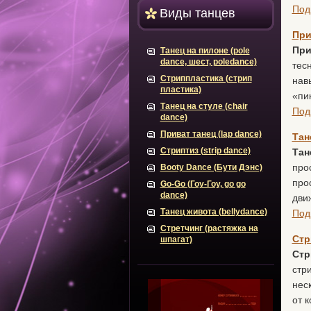
Под
Виды танцев
При
При
Танец на пилоне (pole
dance, шест, poledance)
тес
Стриппластика (стрип
нав
пластика)
«пи
Танец на стуле (chair
Под
dance)
Приват танец (lap dance)
Тан
Стриптиз (strip dance)
Тан
про
Booty Dance (Бути Дэнс)
про
Go-Go (Гоу-Гоу, go go
dance)
дви
Танец живота (bellydance)
Под
Стретчинг (растяжка на
Стр
шпагат)
Стр
стр
нес
от 