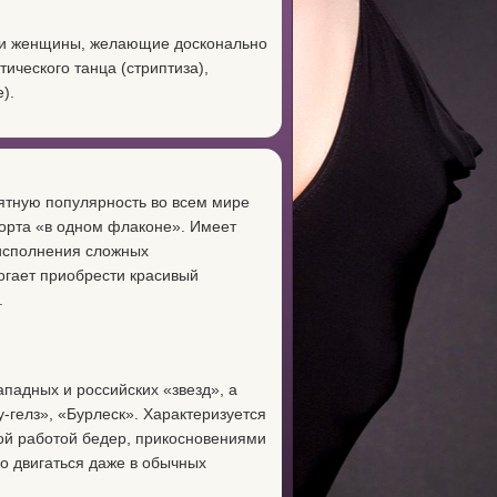
и и женщины, желающие досконально
ического танца (стриптиза),
).
ятную популярность во всем мире
порта «в одном флаконе». Имеет
 исполнения сложных
огает приобрести красивый
.
ападных и российских «звезд», а
-гелз», «Бурлеск». Характеризуется
ой работой бедер, прикосновениями
во двигаться даже в обычных