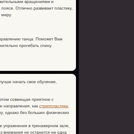
ужительными вращениями и
поясе. Отлично развивает пластику,
 миру.
правлению танца. Поможет Вам
нительно прогибать спину.
лучше начать свое обучение,
 этом совмещая приятное с
ие направления, как
стриппластика
,
ку, однако без больших физических
ые упражнения в тренажерном зале,
ез внимания не останется ни одна