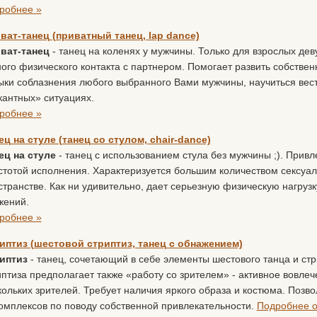
робнее »
ват-танец (приватный танец, lap dance)
ват-танец
- танец на коленях у мужчины. Только для взрослых де
ного физического контакта с партнером. Помогает развить собстве
ыки соблазнения любого выбранного Вами мужчины, научиться вест
кантных» ситуациях.
робнее »
ец на стуле (танец со стулом, chair-dance)
ец на стуле
- танец с использованием стула без мужчины ;). Прив
стотой исполнения. Характеризуется большим количеством сексуа
странстве. Как ни удивительно, дает серьезную физическую нагруз
жений.
робнее »
иптиз (шестовой стриптиз, танец с обнажением)
иптиз
- танец, сочетающий в себе элементы шестового танца и ст
иптиза предполагает также «работу со зрителем» - активное вовлеч
кольких зрителей. Требует наличия яркого образа и костюма. Позво
комплексов по поводу собственной привлекательности.
Подробнее о