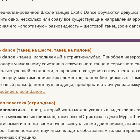
пециализированной Школе танцев Exotic Dance обучаются девушк
чить одно, несколько или сразу все существующие направления эрот
ючая его «спортивную» разновидность – шестовой танец (pole dance
e dance (танец на шесте, танец на пилоне)
e dance
- танец, исполняемый в стриптиз-клубах. Приобрел неверо
годаря уникальному сочетанию сексуального танца и серьезного с
колько уровней сложности, от красивого хождения вокруг шеста до
ревернутых» гимнастических элементов, наподобие цирковых. Пом
ечный рельеф, подтянуть ягодицы, приобрести отличную растяжку
робнее о pole-dance »
ип пластика (стрип-дэнс)
иппластика
- танец, который часто можно увидеть в видеоклипах з
же в музыкальных фильмах, таких, как «Стриптиз» с Деми Мур, «Шоу
ргичными и в то же время очень сексуальными движениями, активн
ебе. Танец помогает научиться владеть собственным телом и краси
ненных ситуациях.