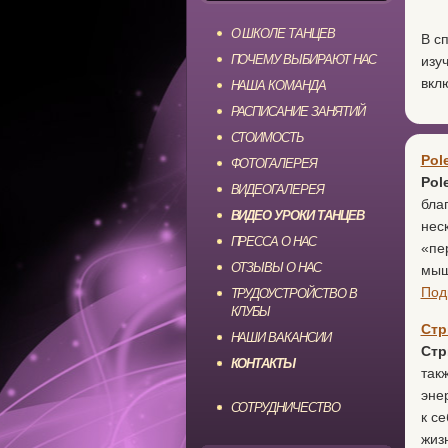
О ШКОЛЕ ТАНЦЕВ
В с
ПОЧЕМУ ВЫБИРАЮТ НАС
изу
вкл
НАША КОМАНДА
РАСПИСАНИЕ ЗАНЯТИЙ
СТОИМОСТЬ
Pol
ФОТОГАЛЕРЕЯ
Pol
ВИДЕОГАЛЕРЕЯ
бла
ВИДЕО УРОКИ ТАНЦЕВ
нес
ПРЕССА О НАС
«пе
ОТЗЫВЫ О НАС
мыш
Под
ТРУДОУСТРОЙСТВО В
КЛУБЫ
Стр
НАШИ ВАКАНСИИ
Стр
КОНТАКТЫ
так
эне
СОТРУДНИЧЕСТВО
к с
жиз