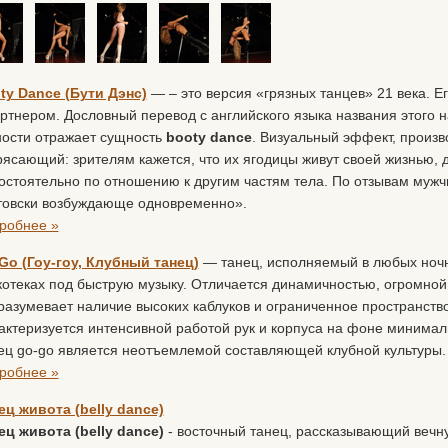
ty Dance (Бути Дэнс)
— – это версия «грязных танцев» 21 века. Ег
артнером. Дословный перевод с английского языка названия этого н
ности отражает сущность
booty dance
. Визуальный эффект, произв
рясающий: зрителям кажется, что их ягодицы живут своей жизнью, 
остоятельно по отношению к другим частям тела. По отзывам мужчи
товски возбуждающе одновременно».
робнее »
Go (Гоу-гоу, Клубный танец)
— танец, исполняемый в любых ночны
котеках под быструю музыку. Отличается динамичностью, огромной
разумевает наличие высоких каблуков и ограниченное пространст
актеризуется интенсивной работой рук и корпуса на фоне минимал
ец go-go является неотъемлемой составляющей клубной культуры.
робнее »
ец живота (belly dance)
ец живота (belly dance)
- восточный танец, рассказывающий вечн