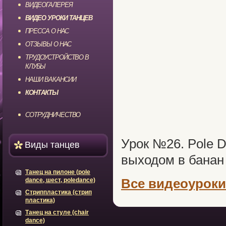
ВИДЕОГАЛЕРЕЯ
ВИДЕО УРОКИ ТАНЦЕВ
ПРЕССА О НАС
ОТЗЫВЫ О НАС
ТРУДОУСТРОЙСТВО В
КЛУБЫ
НАШИ ВАКАНСИИ
КОНТАКТЫ
СОТРУДНИЧЕСТВО
Урок №26. Pole D
Виды танцев
выходом в банан
Танец на пилоне (pole
Все видеоуроки
dance, шест, poledance)
Стриппластика (стрип
пластика)
Танец на стуле (chair
dance)