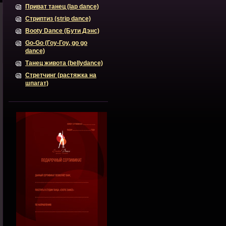
Приват танец (lap dance)
Стриптиз (strip dance)
Booty Dance (Бути Дэнс)
Go-Go (Гоу-Гоу, go go
dance)
Танец живота (bellydance)
Стретчинг (растяжка на
шпагат)