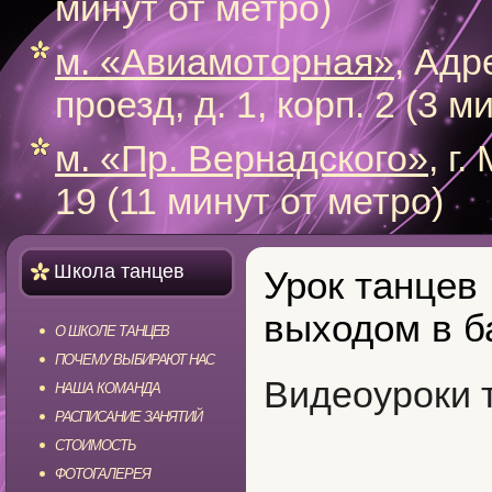
минут от метро)
м. «Авиамоторная»
, Адр
проезд, д. 1, корп. 2 (3 
м. «Пр. Вернадского»
, г
19 (11 минут от метро)
Школа танцев
Урок танцев
выходом в б
О ШКОЛЕ ТАНЦЕВ
ПОЧЕМУ ВЫБИРАЮТ НАС
Видеоуроки 
НАША КОМАНДА
РАСПИСАНИЕ ЗАНЯТИЙ
СТОИМОСТЬ
ФОТОГАЛЕРЕЯ