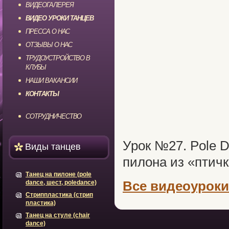
ВИДЕОГАЛЕРЕЯ
ВИДЕО УРОКИ ТАНЦЕВ
ПРЕССА О НАС
ОТЗЫВЫ О НАС
ТРУДОУСТРОЙСТВО В
КЛУБЫ
НАШИ ВАКАНСИИ
КОНТАКТЫ
СОТРУДНИЧЕСТВО
Урок №27. Pole 
Виды танцев
пилона из «птич
Танец на пилоне (pole
Все видеоуроки
dance, шест, poledance)
Стриппластика (стрип
пластика)
Танец на стуле (chair
dance)