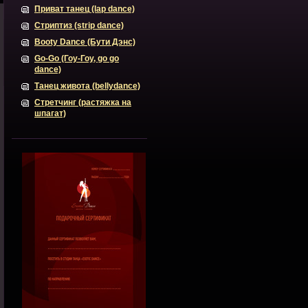
Приват танец (lap dance)
Стриптиз (strip dance)
Booty Dance (Бути Дэнс)
Go-Go (Гоу-Гоу, go go
dance)
Танец живота (bellydance)
Стретчинг (растяжка на
шпагат)