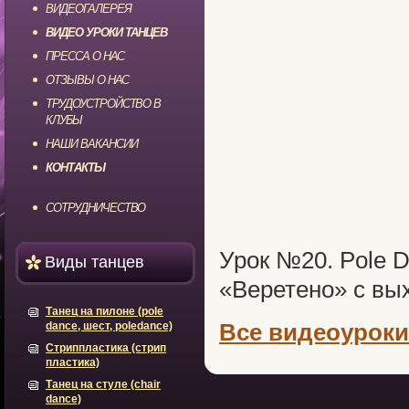
ВИДЕОГАЛЕРЕЯ
ВИДЕО УРОКИ ТАНЦЕВ
ПРЕССА О НАС
ОТЗЫВЫ О НАС
ТРУДОУСТРОЙСТВО В
КЛУБЫ
НАШИ ВАКАНСИИ
КОНТАКТЫ
СОТРУДНИЧЕСТВО
Урок №20. Pole D
Виды танцев
«Веретено» с вы
Танец на пилоне (pole
Все видеоуроки
dance, шест, poledance)
Стриппластика (стрип
пластика)
Танец на стуле (chair
dance)