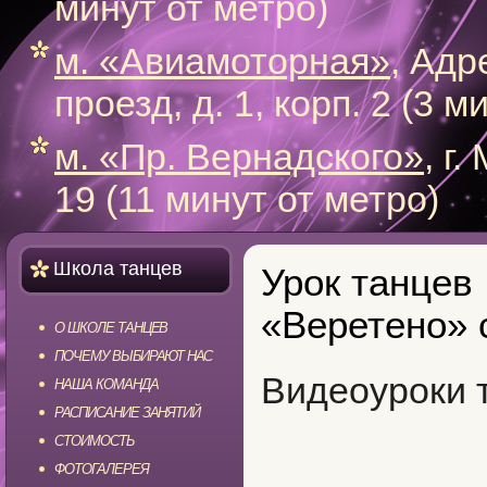
минут от метро)
м. «Авиамоторная»
, Адр
проезд, д. 1, корп. 2 (3 
м. «Пр. Вернадского»
, г
19 (11 минут от метро)
Школа танцев
Урок танцев
«Веретено» 
О ШКОЛЕ ТАНЦЕВ
ПОЧЕМУ ВЫБИРАЮТ НАС
Видеоуроки 
НАША КОМАНДА
РАСПИСАНИЕ ЗАНЯТИЙ
СТОИМОСТЬ
ФОТОГАЛЕРЕЯ