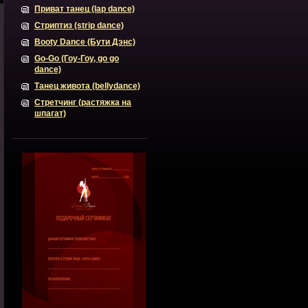
Приват танец (lap dance)
Стриптиз (strip dance)
Booty Dance (Бути Дэнс)
Go-Go (Гоу-Гоу, go go
dance)
Танец живота (bellydance)
Стретчинг (растяжка на
шпагат)