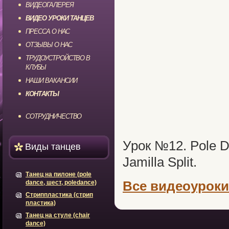
ВИДЕОГАЛЕРЕЯ
ВИДЕО УРОКИ ТАНЦЕВ
ПРЕССА О НАС
ОТЗЫВЫ О НАС
ТРУДОУСТРОЙСТВО В
КЛУБЫ
НАШИ ВАКАНСИИ
КОНТАКТЫ
СОТРУДНИЧЕСТВО
Урок №12. Pole 
Виды танцев
Jamilla Split.
Танец на пилоне (pole
Все видеоуроки
dance, шест, poledance)
Стриппластика (стрип
пластика)
Танец на стуле (chair
dance)