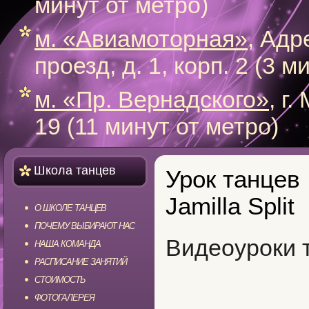
минут от метро)
м. «Авиамоторная»
, Адр
проезд, д. 1, корп. 2 (3 
м. «Пр. Вернадского»
, г
19 (11 минут от метро)
Школа танцев
Урок танцев
Jamilla Split
О ШКОЛЕ ТАНЦЕВ
ПОЧЕМУ ВЫБИРАЮТ НАС
Видеоуроки 
НАША КОМАНДА
РАСПИСАНИЕ ЗАНЯТИЙ
СТОИМОСТЬ
ФОТОГАЛЕРЕЯ