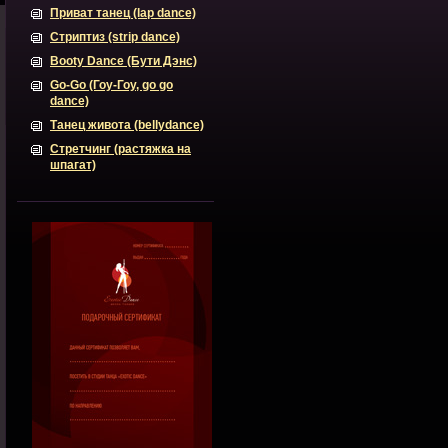
Приват танец (lap dance)
Стриптиз (strip dance)
Booty Dance (Бути Дэнс)
Go-Go (Гоу-Гоу, go go
dance)
Танец живота (bellydance)
Стретчинг (растяжка на
шпагат)