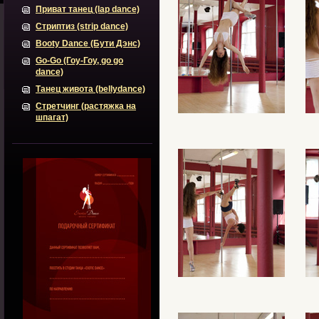
Приват танец (lap dance)
Стриптиз (strip dance)
Booty Dance (Бути Дэнс)
Go-Go (Гоу-Гоу, go go
dance)
Танец живота (bellydance)
Стретчинг (растяжка на
шпагат)