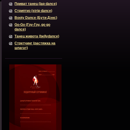
Приват танец (lap dance)
Стриптиз (strip dance)
Booty Dance (Бути Дэнс)
Go-Go (Гоу-Гоу, go go
dance)
Танец живота (bellydance)
Стретчинг (растяжка на
шпагат)