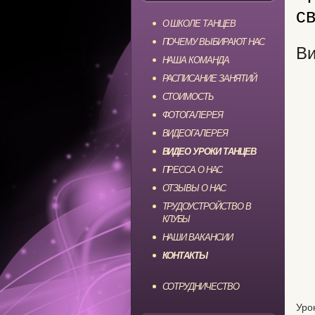
св
О ШКОЛЕ ТАНЦЕВ
ПОЧЕМУ ВЫБИРАЮТ НАС
Ви
НАША КОМАНДА
РАСПИСАНИЕ ЗАНЯТИЙ
СТОИМОСТЬ
ФОТОГАЛЕРЕЯ
ВИДЕОГАЛЕРЕЯ
ВИДЕО УРОКИ ТАНЦЕВ
ПРЕССА О НАС
ОТЗЫВЫ О НАС
ТРУДОУСТРОЙСТВО В
КЛУБЫ
НАШИ ВАКАНСИИ
КОНТАКТЫ
СОТРУДНИЧЕСТВО
Уро