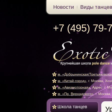
Новости
Виды танце
+7 (495) 79-
м. «Добрынинская/Третьяковска
м. «Китай-город»
, г. Москва, Хо
м. «Авиамоторная»
, Адрес: г. М
м. «Пр. Вернадского»
, г. Москва
Школа танцев
У