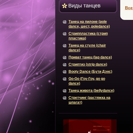
Виды танцев
Все
Танец на пилоне (pole
dance, шест, poledance)
Стриппластика (стрип
пластика)
Танец на стуле (chair
dance)
Приват танец (lap dance)
Стриптиз (strip dance)
Booty Dance (Бути Дэнс)
Go-Go (Гоу-Гоу, go go
dance)
Танец живота (bellydance)
Стретчинг (растяжка на
шпагат)