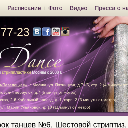
в
Расписание
Фото
Видео
Пресса о н
777-23
я/Павелецкая»
, г. Москва, ул. Пятницкая, д.71/5, стр. 2 (4 минуты от
хловский переулок, д.7 (5 минут от метро)
осква, 2-й Кабельный проезд, д. 1, корп. 2 (3 минуты от метро)
, ул. Марии Ульяновой, д. 19 (11 минут от метро)
рок танцев №6. Шестовой стриптиз