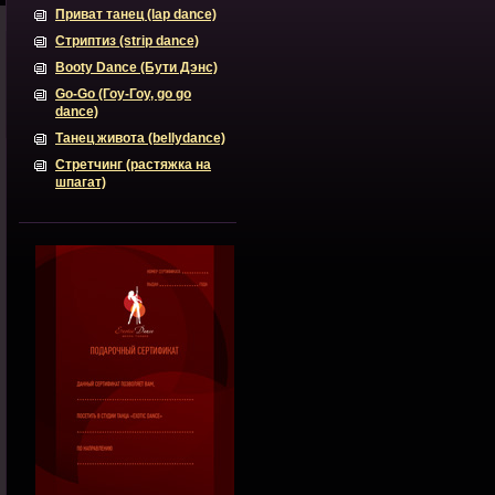
Приват танец (lap dance)
Стриптиз (strip dance)
Booty Dance (Бути Дэнс)
Go-Go (Гоу-Гоу, go go
dance)
Танец живота (bellydance)
Стретчинг (растяжка на
шпагат)